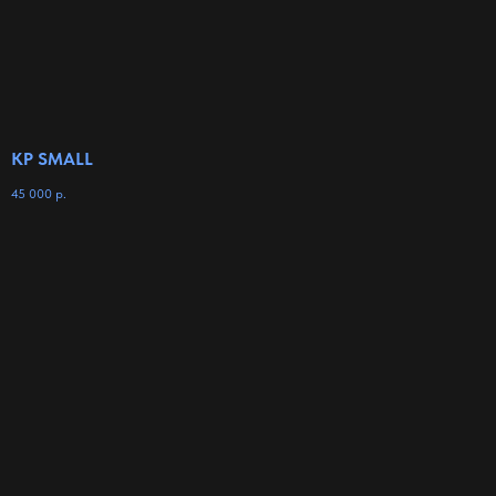
КР SMALL
45 000
р.