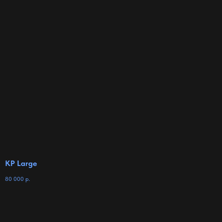
KP Large
80 000
р.